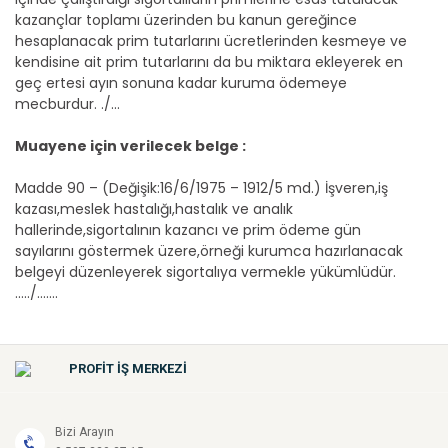
kazançlar toplamı üzerinden bu kanun gereğince
hesaplanacak prim tutarlarını ücretlerinden kesmeye ve
kendisine ait prim tutarlarını da bu miktara ekleyerek en
geç ertesi ayın sonuna kadar kuruma ödemeye
mecburdur. ./...
Muayene için verilecek belge :
Madde 90 – (Değişik:16/6/1975 – 1912/5 md.) İşveren,iş
kazası,meslek hastalığı,hastalık ve analık
hallerinde,sigortalının kazancı ve prim ödeme gün
sayılarını göstermek üzere,örneği kurumca hazırlanacak
belgeyi düzenleyerek sigortalıya vermekle yükümlüdür.
...../.......
PROFİT İŞ MERKEZİ
Bizi Arayın