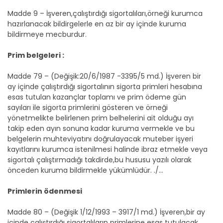
Madde 9 – İşveren,çalıştırdığı sigortalıları,örneği kurumca
hazırlanacak bildirgelerle en az bir ay içinde kuruma
bildirmeye mecburdur.
Prim belgeleri :
Madde 79 – (Değişik:20/6/1987 -3395/5 md.) İşveren bir
ay içinde çalıştırdığı sigortalının sigorta primleri hesabına
esas tutulan kazançlar toplamı ve prim ödeme gün
sayıları ile sigorta primlerini gösteren ve örneği
yönetmelikte belirlenen prim belhelerini ait olduğu ayı
takip eden ayın sonuna kadar kuruma vermekle ve bu
belgelerin muhteviyatını doğrulayacak muteber işyeri
kayıtlarını kurumca istenilmesi halinde ibraz etmekle veya
sigortalı çalıştırmadığı takdirde,bu hususu yazılı olarak
önceden kuruma bildirmekle yükümlüdür. ./...
Primlerin ödenmesi
Madde 80 – (Değişik 1/12/1993 – 3917/1 md.) İşveren,bir ay
içinde çalıştırdığı sigortalıların primlerine esas tutulacak