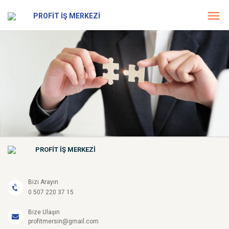
PROFİT İŞ MERKEZİ
PROFİT İŞ MERKEZİ
Bizi Arayın
-
0 507 220 37 15
Bize Ulaşın
profitmersin@gmail.com