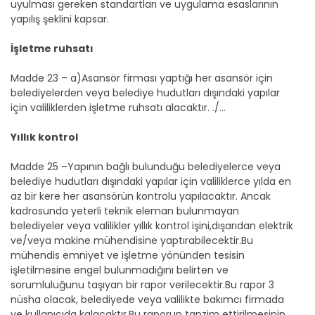
uyulması gereken standartları ve uygulama esaslarının
yapılış şeklini kapsar.
İşletme ruhsatı
Madde 23 – a)Asansör firması yaptığı her asansör için
belediyelerden veya belediye hudutları dışındaki yapılar
için valiliklerden işletme ruhsatı alacaktır. ./...
Yıllık kontrol
Madde 25 –Yapının bağlı bulunduğu belediyelerce veya
belediye hudutları dışındaki yapılar için valiliklerce yılda en
az bir kere her asansörün kontrolu yapılacaktır. Ancak
kadrosunda yeterli teknik eleman bulunmayan
belediyeler veya valilikler yıllık kontrol işini,dışarıdan elektrik
ve/veya makine mühendisine yaptırabilecektir.Bu
mühendis emniyet ve işletme yönünden tesisin
işletilmesine engel bulunmadığını belirten ve
sorumluluğunu taşıyan bir rapor verilecektir.Bu rapor 3
nüsha olacak, belediyede veya valilikte bakımcı firmada
ve kullanıcıda kalacaktır.Bu raporun tanzim ettirilmesinin