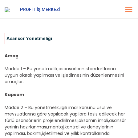
PROFİT İŞ MERKEZİ
Asansör Yönetmeliği
Amaç
Madde 1 – Bu yönetmelik,asansörlerin standartlarına
uygun olarak yapılması ve işletilmesinin düzenlenmesini
amaçlar.
Kapsam
Madde 2 – Bu yönetmelik,ilgili imar kanunu usul ve
mevzuatlarına göre yapılacak yapılara tesis edilecek her
türlü asansörlerin projelendirilmesi,aksamın imali,asansör
yerinin hazırlanması,montaj,kontrol ve deneylerinin
yapılması, bakımı,işletilmesi ve yıllık kontrollarında